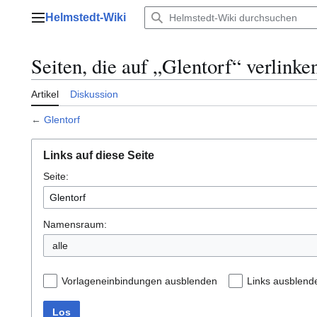
Zum
Helmstedt-Wiki
Inhalt
Hauptmenü
springen
Seiten, die auf „Glentorf“ verlinke
Artikel
Diskussion
←
Glentorf
Links auf diese Seite
Seite:
Namensraum:
alle
Vorlageneinbindungen ausblenden
Links ausblend
Los