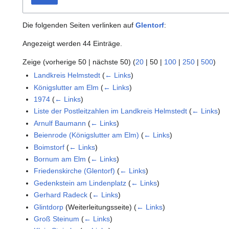
Die folgenden Seiten verlinken auf
Glentorf
:
Angezeigt werden 44 Einträge.
Zeige (
vorherige 50
|
nächste 50
) (
20
|
50
|
100
|
250
|
500
)
Landkreis Helmstedt
(
← Links
)
Königslutter am Elm
(
← Links
)
1974
(
← Links
)
Liste der Postleitzahlen im Landkreis Helmstedt
(
← Links
)
Arnulf Baumann
(
← Links
)
Beienrode (Königslutter am Elm)
(
← Links
)
Boimstorf
(
← Links
)
Bornum am Elm
(
← Links
)
Friedenskirche (Glentorf)
(
← Links
)
Gedenkstein am Lindenplatz
(
← Links
)
Gerhard Radeck
(
← Links
)
Glintdorp
(Weiterleitungsseite)
(
← Links
)
Groß Steinum
(
← Links
)