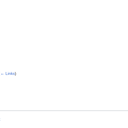
(
← Links
)
t