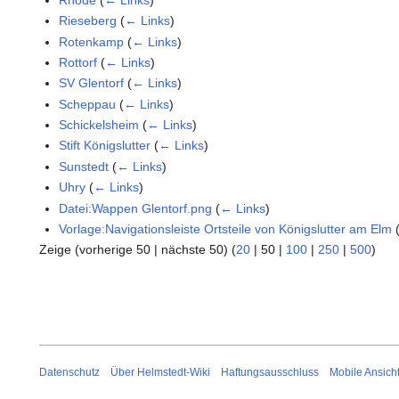
Rieseberg
(
← Links
)
Rotenkamp
(
← Links
)
Rottorf
(
← Links
)
SV Glentorf
(
← Links
)
Scheppau
(
← Links
)
Schickelsheim
(
← Links
)
Stift Königslutter
(
← Links
)
Sunstedt
(
← Links
)
Uhry
(
← Links
)
Datei:Wappen Glentorf.png
(
← Links
)
Vorlage:Navigationsleiste Ortsteile von Königslutter am Elm
Zeige (
vorherige 50
|
nächste 50
) (
20
|
50
|
100
|
250
|
500
)
Datenschutz
Über Helmstedt-Wiki
Haftungsausschluss
Mobile Ansich