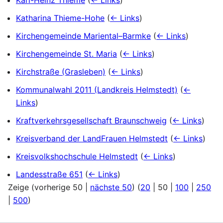
Karl-Heinz Thieme
(
← Links
)
Katharina Thieme-Hohe
(
← Links
)
Kirchengemeinde Mariental–Barmke
(
← Links
)
Kirchengemeinde St. Maria
(
← Links
)
Kirchstraße (Grasleben)
(
← Links
)
Kommunalwahl 2011 (Landkreis Helmstedt)
(
←
Links
)
Kraftverkehrsgesellschaft Braunschweig
(
← Links
)
Kreisverband der LandFrauen Helmstedt
(
← Links
)
Kreisvolkshochschule Helmstedt
(
← Links
)
Landesstraße 651
(
← Links
)
Zeige (
vorherige 50
|
nächste 50
) (
20
|
50
|
100
|
250
|
500
)