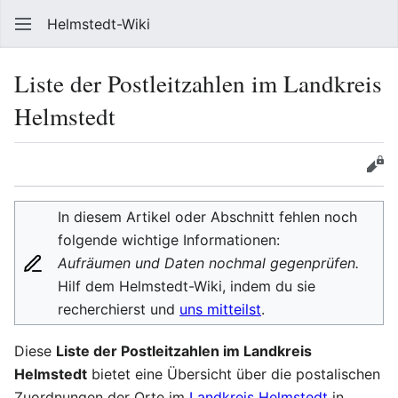
Helmstedt-Wiki
Such
Liste der Postleitzahlen im Landkreis
Helmstedt
Sprache
Beobach
Que
In diesem Artikel oder Abschnitt fehlen noch
folgende wichtige Informationen:
Aufräumen und Daten nochmal gegenprüfen.
Hilf dem Helmstedt-Wiki, indem du sie
recherchierst und
uns mitteilst
.
Diese
Liste der Postleitzahlen im Landkreis
Helmstedt
bietet eine Übersicht über die postalischen
Zuordnungen der Orte im
Landkreis Helmstedt
in